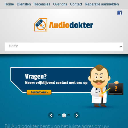
Home
Diensten
Recensies
Over ons
Contact
Reparatie aanmelden
Go to:
Bij Audiodokter bent u op het juiste adres om uw